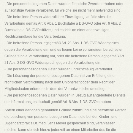
- Die personenbezogenen Daten wurden für solche Zwecke erhoben oder
auf sonstige Weise verarbeitet, für welche sie nicht mehr notwendig sind.
- Die betroffene Person widerruft ihre Einwilligung, auf die sich die
Verarbeitung gemäß Art. 6 Abs. 1 Buchstabe a DS-GVO oder Art. 9 Abs. 2
Buchstabe a DS-GVO stützte, und es fehlt an einer anderweitigen
Rechtsgrundlage für die Verarbeitung.
- Die betroffene Person legt gemäß Art. 21 Abs. 1 DS-GVO Widerspruch
gegen die Verarbeitung ein, und es liegen keine vorrangigen berechtigten
Gründe für die Verarbeitung vor, oder die betroffene Person legt gemäß Art.
21 Abs. 2 DS-GVO Widerspruch gegen die Verarbeitung ein.
- Die personenbezogenen Daten wurden unrechtmäßig verarbeitet.
- Die Löschung der personenbezogenen Daten ist zur Erfüllung einer
rechtlichen Verpflichtung nach dem Unionsrecht oder dem Recht der
Mitgliedstaaten erforderlich, dem der Verantwortliche unterliegt.
- Die personenbezogenen Daten wurden in Bezug auf angebotene Dienste
der Informationsgesellschaft gemäß Art. 8 Abs. 1 DS-GVO erhoben.
Sofern einer der oben genannten Gründe zutrifft und eine betroffene Person
die Löschung von personenbezogenen Daten, die bei der Kinder- und
Jugendarztpraxis Dr. med. Jens Meyer gespeichert sind, veranlassen
möchte, kann sie sich hierzu jederzeit an einen Mitarbeiter des für die