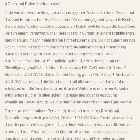
f) Recht auf Datenübertragbarkeit
Jede von der Verarbeitung personenbezogener Daten betroffene Person hat
das vom Europäischen Richtlinien- und Verordnungsgeber gewährte Recht,
die sie betreffenden personenbezogenen Daten, welche durch die betroffene
Person einem Verantwortlichen bereitgestellt wurden, in einem strukturierten,
gängigen und maschinenlesbaren Format zu erhalten. Sie hat außerdem das
Recht, diese Daten einem anderen Verantwortlichen ohne Behinderung
durch den Verantwortlichen, dem die personenbezogenen Daten
bereitgestellt wurden, zu übermitteln, sofern die Verarbeitung auf der
Einwilligung gemäß Art. 6 Abs. 1 Buchstabe a DS-GVO oder Art. 9 Abs. 2
Buchstabe a DS-GVO oder auf einem Vertrag gemäß Art. 6 Abs. 1 Buchstabe
b DS-GVO beruht und die Verarbeitung mithilfe automatisierter Verfahren
erfolgt, sofern die Verarbeitung nicht für die Wahrnehmung einer Aufgabe
erforderlich ist, die im öffentlichen Interesse liegt oder in Ausübung
öffentlicher Gewalt erfolgt, welche dem Verantwortlichen übertragen wurde.
Ferner hat die betroffene Person bei der Ausübung ihres Rechts auf
Datenübertragbarkeit gemäß Art. 20 Abs. 1 DS-GVO das Recht, zu erwirken,
dass die personenbezogenen Daten direkt von einem Verantwortlichen an
einen anderen Verantwortlichen übermittelt werden, soweit dies technisch
machbar ist und sofern hiervon nicht die Rechte und Freiheiten anderer