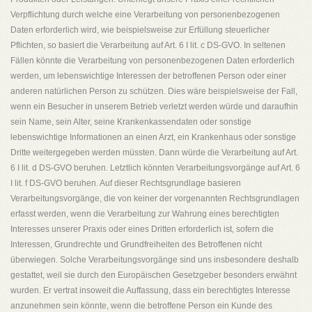
Verpflichtung durch welche eine Verarbeitung von personenbezogenen
Daten erforderlich wird, wie beispielsweise zur Erfüllung steuerlicher
Pflichten, so basiert die Verarbeitung auf Art. 6 I lit. c DS-GVO. In seltenen
Fällen könnte die Verarbeitung von personenbezogenen Daten erforderlich
werden, um lebenswichtige Interessen der betroffenen Person oder einer
anderen natürlichen Person zu schützen. Dies wäre beispielsweise der Fall,
wenn ein Besucher in unserem Betrieb verletzt werden würde und daraufhin
sein Name, sein Alter, seine Krankenkassendaten oder sonstige
lebenswichtige Informationen an einen Arzt, ein Krankenhaus oder sonstige
Dritte weitergegeben werden müssten. Dann würde die Verarbeitung auf Art.
6 I lit. d DS-GVO beruhen. Letztlich könnten Verarbeitungsvorgänge auf Art. 6
I lit. f DS-GVO beruhen. Auf dieser Rechtsgrundlage basieren
Verarbeitungsvorgänge, die von keiner der vorgenannten Rechtsgrundlagen
erfasst werden, wenn die Verarbeitung zur Wahrung eines berechtigten
Interesses unserer Praxis oder eines Dritten erforderlich ist, sofern die
Interessen, Grundrechte und Grundfreiheiten des Betroffenen nicht
überwiegen. Solche Verarbeitungsvorgänge sind uns insbesondere deshalb
gestattet, weil sie durch den Europäischen Gesetzgeber besonders erwähnt
wurden. Er vertrat insoweit die Auffassung, dass ein berechtigtes Interesse
anzunehmen sein könnte, wenn die betroffene Person ein Kunde des