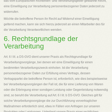
das vom Europäischen Richtlinien- und Verordnungsgeber gewährte Recht,
eine Einwilligung zur Verarbeitung personenbezogener Daten jederzeit zu
widerrufen.
Möchte die betroffene Person ihr Recht auf Widerruf einer Einwilligung
geltend machen, kann sie sich hierzu jederzeit an einen Mitarbeiter des für
die Verarbeitung Verantwortlichen wenden.
6. Rechtsgrundlage der
Verarbeitung
Art. 6 I lit. a DS-GVO dient unserer Praxis als Rechtsgrundlage für
Verarbeitungsvorgänge, bei denen wir eine Einwilligung für einen
bestimmten Verarbeitungszweck einholen. Ist die Verarbeitung
personenbezogener Daten zur Erfüllung eines Vertrags, dessen
Vertragspartei die betroffene Person ist, erforderlich, wie dies beispielsweise
bei Verarbeitungsvorgängen der Fall ist, die für eine Lieferung von Waren
oder die Erbringung einer sonstigen Leistung oder Gegenleistung notwendig
sind, so beruht die Verarbeitung auf Art. 6 I lit. b DS-GVO. Gleiches gilt für
solche Verarbeitungsvorgänge die zur Durchführung vorvertraglicher
Maßnahmen erforderlich sind, etwa in Fällen von Anfragen zur unseren
Produkten oder Leistungen. Unterliegt unsere Praxis einer rechtlichen